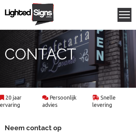
Gevelreclame
CONTACT
Box letters
Led frames
Freesletters
20 jaar
Persoonlijk
Snelle
Projecten
ervaring
advies
levering
Contact
Neem contact op