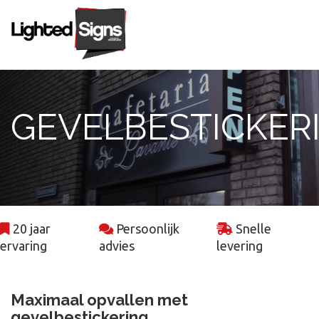
Gevelreclame
GEVELBESTICKER
Box letters
Led frames
Freesletters
20 jaar
Persoonlijk
Snelle
Projecten
ervaring
advies
levering
Contact
Maximaal opvallen met
gevelbestickering