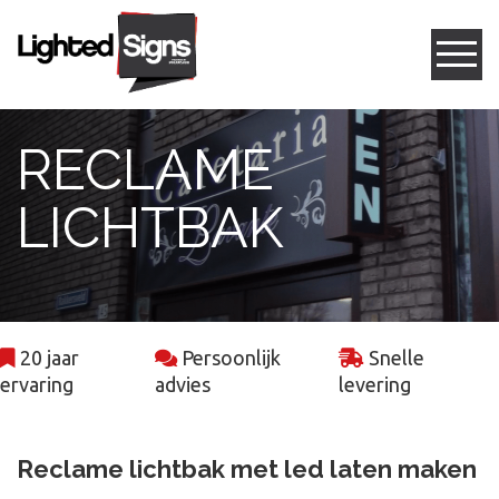
Gevelreclame
RECLAME
Box letters
LICHTBAK
Led frames
Freesletters
20 jaar
Persoonlijk
Snelle
Projecten
ervaring
advies
levering
Contact
Reclame lichtbak met led laten maken