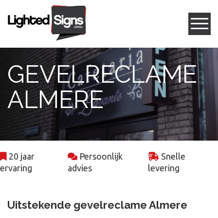
Gevelreclame
GEVELRECLAME
Box letters
ALMERE
Led frames
Freesletters
20 jaar
Persoonlijk
Snelle
Projecten
ervaring
advies
levering
Contact
Uitstekende gevelreclame Almere