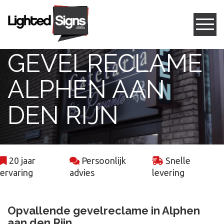
GEVELRECLAME
Gevelreclame
ALPHEN AAN
Box letters
DEN RIJN
Led frames
Freesletters
20 jaar
Persoonlijk
Snelle
Projecten
ervaring
advies
levering
Contact
Opvallende gevelreclame in Alphen
aan den Rijn