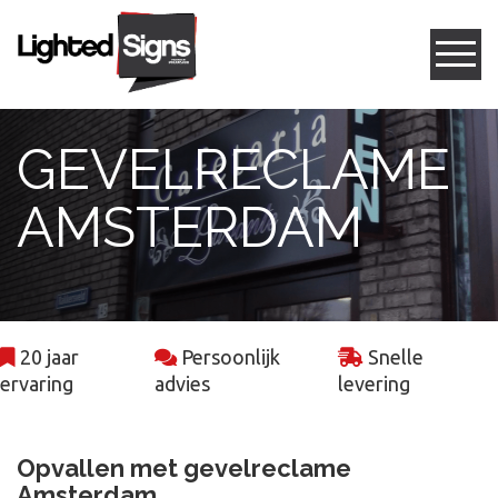
Gevelreclame
GEVELRECLAME
Box letters
AMSTERDAM
Led frames
Freesletters
20 jaar
Persoonlijk
Snelle
Projecten
ervaring
advies
levering
Contact
Opvallen met gevelreclame
Amsterdam