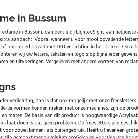
ame in Bussum
reclame in Bussum, dan bent u bij LightedSigns aan het juiste 
extra aandacht. Vooral wanneer u voor mooi opvallende letters
 of logo goed opvalt met LED verlichting in het donker. Onze bo
eren wij uw letters, teksten en logo’s op bijna ieder gewenst
i maten en uitvoeringen. Vergeleken met andere vormen van recla
igns
der verlichting, dan is dat ook mogelijk met onze freesletters.
 allerlei vormen kunnen maken met onze machines, zijn de produ
rmen en maten. De basis van dit product is hoogwaardige Acrylaa
r ons laat doen is dat geen probleem. De freesletters zijn gesc
kt voor zowel binnen- als buitengebruik. Heeft u liever een grote
s zijn gemaakt met aluminium profielen en voorzien van hoog