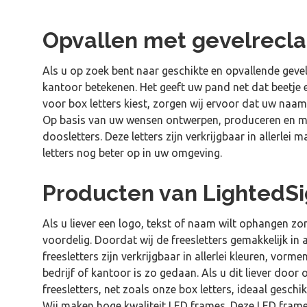
Opvallen met gevelrecl
Als u op zoek bent naar geschikte en opvallende gevel
kantoor betekenen. Het geeft uw pand net dat beetje 
voor box letters kiest, zorgen wij ervoor dat uw naam
Op basis van uw wensen ontwerpen, produceren en mont
doosletters. Deze letters zijn verkrijgbaar in allerle
letters nog beter op in uw omgeving.
Producten van LightedS
Als u liever een logo, tekst of naam wilt ophangen zon
voordelig. Doordat wij de freesletters gemakkelijk in
freesletters zijn verkrijgbaar in allerlei kleuren, vo
bedrijf of kantoor is zo gedaan. Als u dit liever doo
freesletters, net zoals onze box letters, ideaal geschi
Wij maken hoge kwaliteit LED frames. Deze LED frame