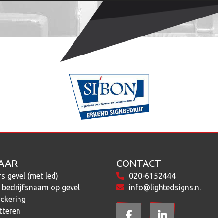
AAR
CONTACT
rs gevel (met led)
020-6152444
) bedrijfsnaam op gevel
info@lightedsigns.nl
ickering
tteren