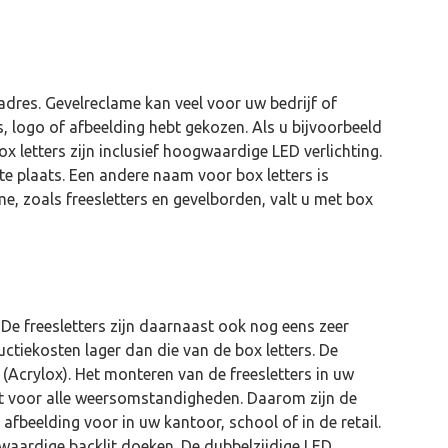
adres. Gevelreclame kan veel voor uw bedrijf of
, logo of afbeelding hebt gekozen. Als u bijvoorbeeld
x letters zijn inclusief hoogwaardige LED verlichting.
e plaats. Een andere naam voor box letters is
me, zoals freesletters en gevelborden, valt u met box
 De freesletters zijn daarnaast ook nog eens zeer
ctiekosten lager dan die van de box letters. De
t (Acrylox). Het monteren van de freesletters in uw
hikt voor alle weersomstandigheden. Daarom zijn de
 afbeelding voor in uw kantoor, school of in de retail.
waardige backlit doeken. De dubbelzijdige LED