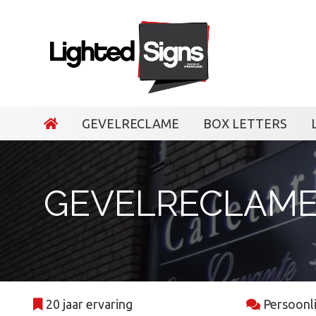
Gevelreclame
Box letters
GEVELRECLAME
BOX LETTERS
Led frames
GEVELRECLAM
Freesletters
Projecten
Contact
20 jaar ervaring
Persoonli