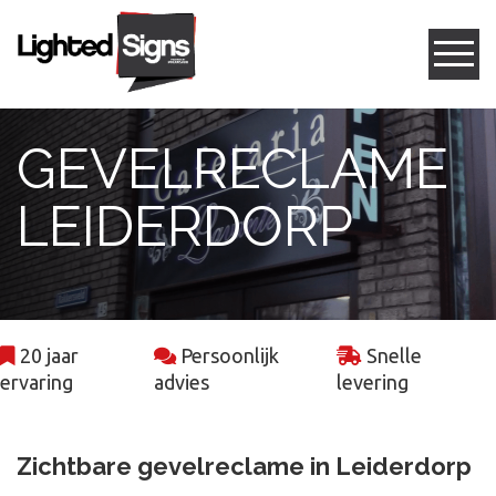
Gevelreclame
GEVELRECLAME
Box letters
LEIDERDORP
Led frames
Freesletters
20 jaar
Persoonlijk
Snelle
Projecten
ervaring
advies
levering
Contact
Zichtbare gevelreclame in Leiderdorp