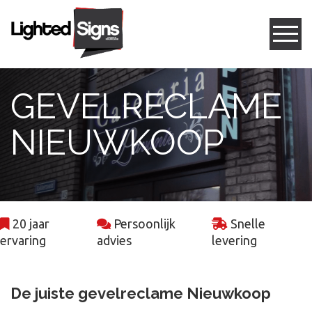
Gevelreclame
GEVELRECLAME
Box letters
NIEUWKOOP
Led frames
Freesletters
20 jaar
Persoonlijk
Snelle
Projecten
ervaring
advies
levering
Contact
De juiste gevelreclame Nieuwkoop