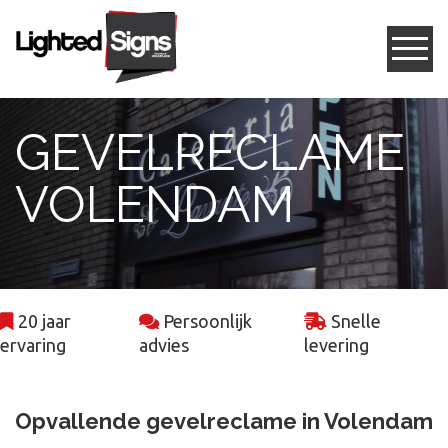
Gevelreclame
GEVELRECLAME
Box letters
VOLENDAM
Led frames
Freesletters
20 jaar
Persoonlijk
Snelle
Projecten
ervaring
advies
levering
Contact
Opvallende gevelreclame in Volendam